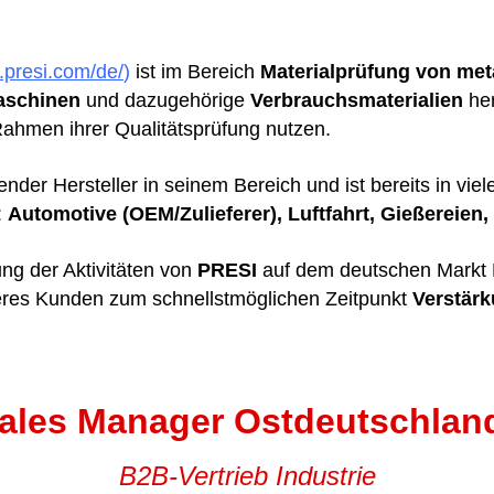
presi.com/de/
)
ist im Bereich
Materialprüfung von met
aschinen
und dazugehörige
Verbrauchsmaterialien
her
ahmen ihrer Qualitätsprüfung nutzen.
ender Hersteller in seinem Bereich und ist bereits in vi
:
Automotive
(OEM/Zulieferer), Luftfahrt, Gießereien
ng der Aktivitäten von
PRESI
auf dem deutschen Markt 
eres Kunden zum schnellstmöglichen Zeitpunkt
Verstärk
ales Manager Ostdeutschlan
B2B-Vertrieb Industrie