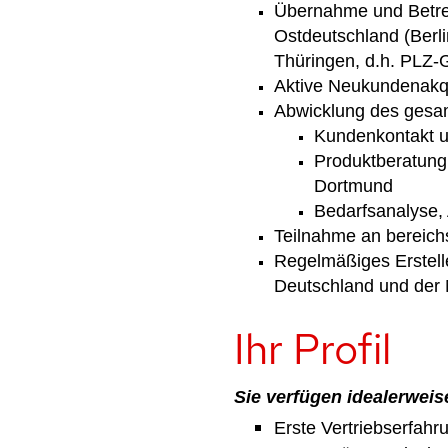
Übernahme und Betre
Ostdeutschland (
Berl
Thüringen, d.h.
PLZ-G
Aktive Neukundenakqu
Abwicklung des gesa
Kundenkontakt 
Produktberatung
Dortmund
Bedarfsanalyse,
Teilnahme an bereichs
Regelmäßiges Erstell
Deutschland und der M
Ihr Profil
Sie verfügen idealerweis
Erste Vertriebserfah