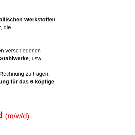
allischen Werkstoffen
, die
elen verschiedenen
, Stahlwerke
, usw
Rechnung zu tragen,
ung für das
6-köpfige
d
(m/w/d)